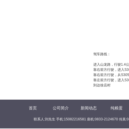
驾车路线：
进入山龙路，行驶1.4
靠右前方行驶，进入S30
靠右前方行驶，从S305
靠左前方行驶，进入S30
到达徐店村
首页
公司简介
新闻动态
纯粮蛋
联系人:刘先生 手机:15082216581 座机:0833-2124670 传真