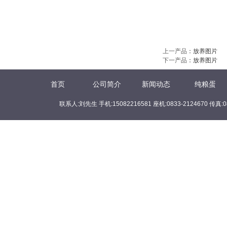
上一产品
：
放养图片
下一产品
：
放养图片
首页
公司简介
新闻动态
纯粮蛋
联系人:刘先生 手机:15082216581 座机:0833-2124670 传真