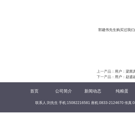
郭建伟先生购买过我们
上一产品
：
用户：梁茜
下一产品
：
用户：赵盛
首页
公司简介
新闻动态
纯粮蛋
联系人:刘先生 手机:15082216581 座机:0833-2124670 传真