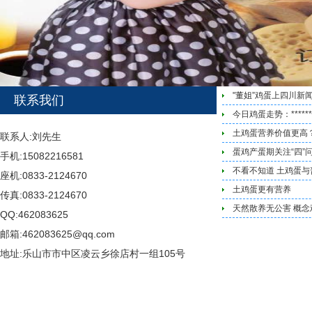
"董姐”鸡蛋上四川新
联系我们
今日鸡蛋走势：***
土鸡蛋营养价值更高
联系人:刘先生
蛋鸡产蛋期关注“四”
手机:15082216581
不看不知道 土鸡蛋
座机:0833-2124670
土鸡蛋更有营养
传真:0833-2124670
天然散养无公害 概念鸡蛋
QQ:462083625
邮箱:462083625@qq.com
地址:乐山市市中区凌云乡徐店村一组105号